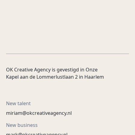
tools die herkenbaar voelen, makkelijk
Lees meer
werken en mensen op het juiste moment
betrekken.
Lees meer
OK Creative Agency is gevestigd in Onze
Kapel aan de Lommerlustlaan 2 in Haarlem
New talent
miriam@okcreativeagency.nl
New business
mark@okcreativeagency.nl