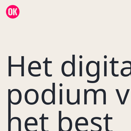
OK Creative Agency
Het digit
podium v
het best