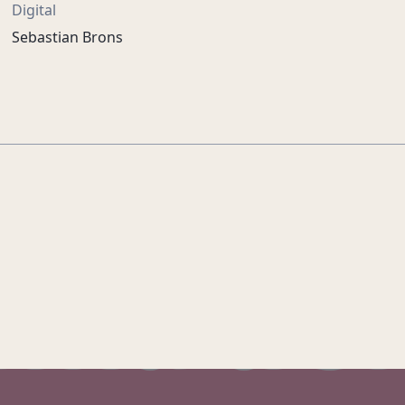
Digital
Sebastian Brons
Kleine gebaren, grote
impact.
ASN Bank