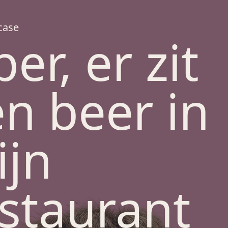
case
er, er zit
n beer in
ijn
staurant