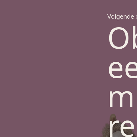
Volgende 
Ob
ee
m
re