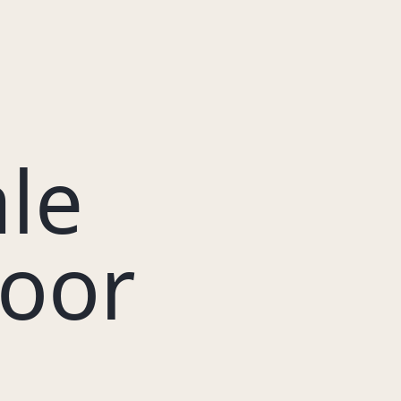
ale
oor