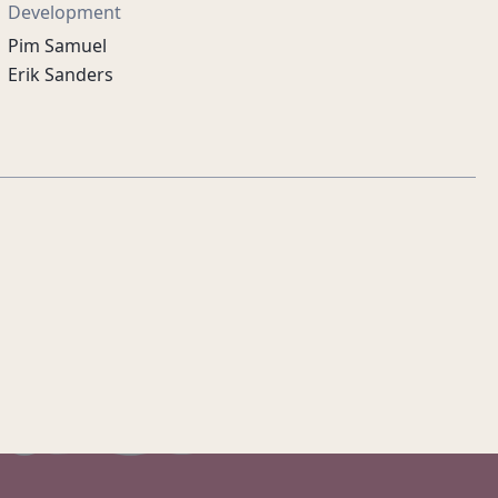
Development
Pim Samuel
Erik Sanders
Guaranteed in
Control.
Interflow