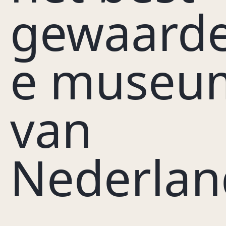
gewaard
e museu
van
Nederlan