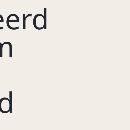
eerd
m
d