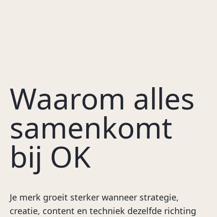
social media platforms tot digitale
We ontwikkelen online tools voor
ondersteuning van events, interne
organisaties die meer uit hun merk, events,
communicatie en e-mailmarketing. We
relaties of medewerkers willen halen. Denk
zorgen ervoor dat elk online kanaal perfect
aan een eigen eventplatform, een loyalty
aansluit bij de merkstrategie en de
store of een onboardingtool voor nieuwe
doelgroep op een impactvolle manier
collega’s. Alles wordt ingericht in je eigen
bereikt.
huisstijl, met je eigen content en afgestemd
Waarom alles
op jouw organisatie. Zo zorgen we voor
tools die herkenbaar voelen, makkelijk
Lees meer
samenkomt
werken en mensen op het juiste moment
betrekken.
bij OK
Lees meer
Je merk groeit sterker wanneer strategie,
creatie, content en techniek dezelfde richting