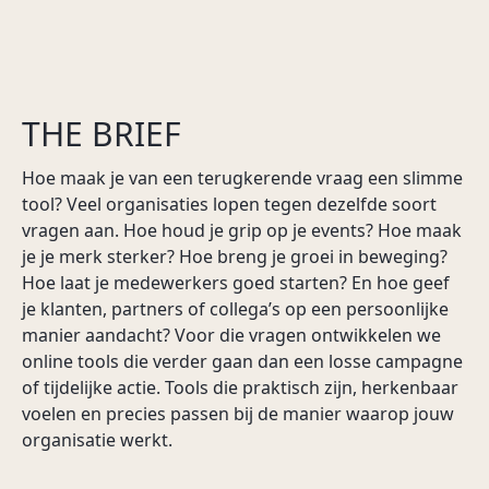
maat van je bedrijf geregeld. De OK
Welcome Service is een on- en offline
Vraag een demo aan
platform dat volledig wordt afgestemd op je
merk, team of zelfs je individuele
medewerkers. Op een laagdrempelige,
THE BRIEF
social media-achtige manier geeft de
onboarding-omgeving nieuwe collega’s
Hoe maak je van een terugkerende vraag een slimme
vanaf hun eerste werkdag een goed gevoel.
tool? Veel organisaties lopen tegen dezelfde soort
vragen aan. Hoe houd je grip op je events? Hoe maak
je je merk sterker? Hoe breng je groei in beweging?
Vraag een demo aan
Hoe laat je medewerkers goed starten? En hoe geef
je klanten, partners of collega’s op een persoonlijke
manier aandacht? Voor die vragen ontwikkelen we
online tools die verder gaan dan een losse campagne
of tijdelijke actie. Tools die praktisch zijn, herkenbaar
voelen en precies passen bij de manier waarop jouw
organisatie werkt.