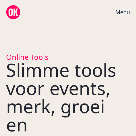
OK Creative Agency
M
e
n
u
Online Tools
Slimme tools
voor events,
merk, groei
en