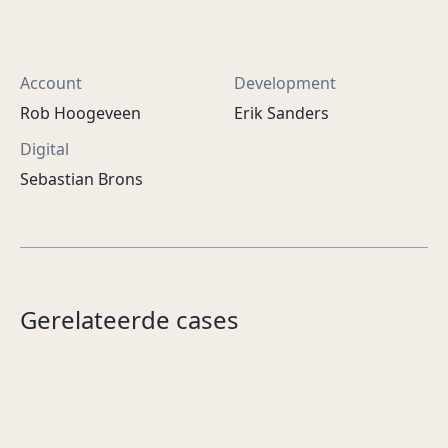
Account
Development
Rob Hoogeveen
Erik Sanders
Digital
Sebastian Brons
Jouw lach, onze
De eeuw van Juliana
Gerelateerde cases
passie.
De Nieuwe Kerk
MyDent