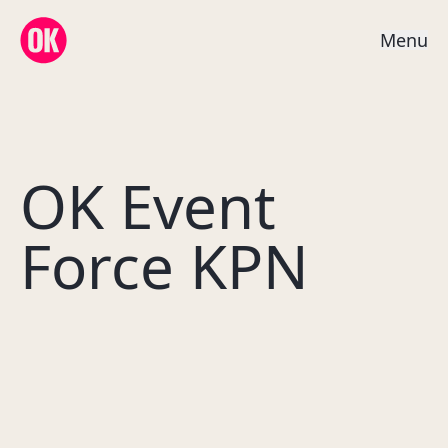
OK Creative Agency
M
e
n
u
OK Event
Force KPN