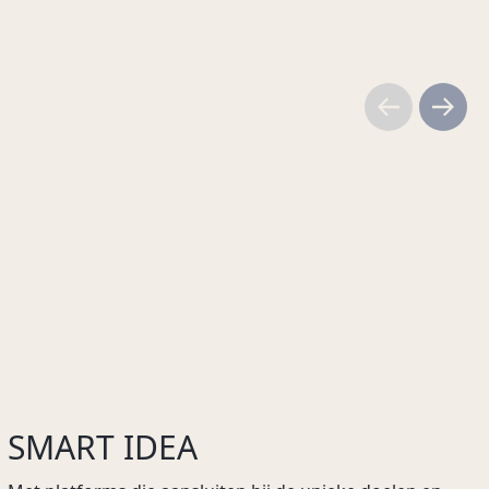
As promised.
PF Concept
SMART IDEA