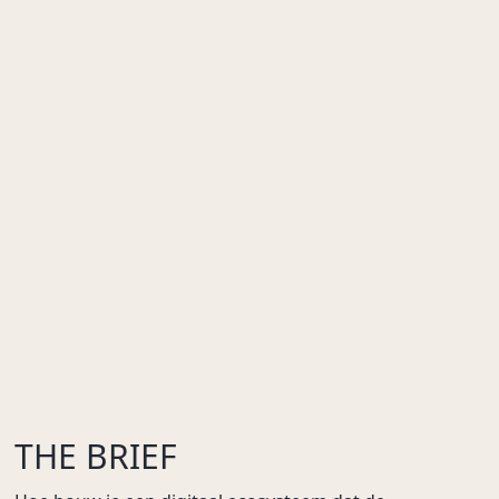
OK Event Force KPN
KPN
THE BRIEF