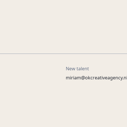
New talent
miriam@okcreativeagency.n