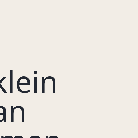
lein
an