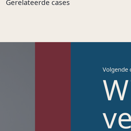
Gerelateerde cases
Volgende 
Wi
v