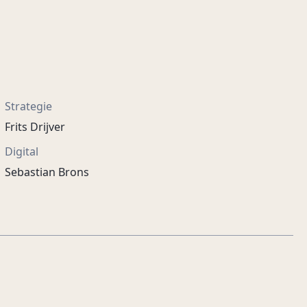
Strategie
Frits Drijver
Digital
Sebastian Brons
Off-Road Livin’
BRP