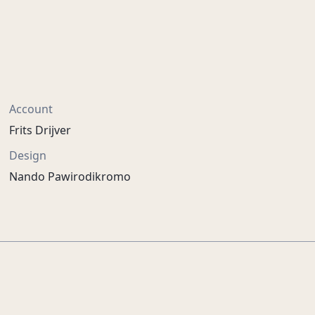
Account
Frits Drijver
Design
Nando Pawirodikromo
Het mooiste over de
dood
Museum Tot Zover