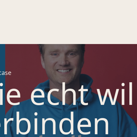
case
e echt wil
erbinden