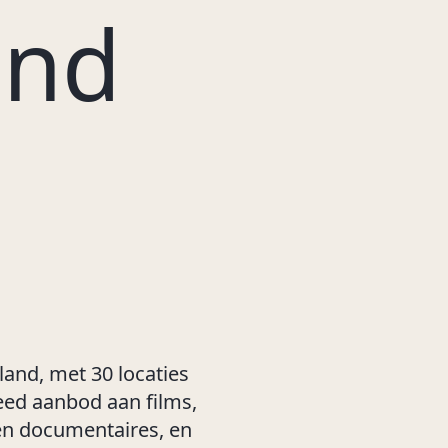
end
and, met 30 locaties
reed aanbod aan films,
 en documentaires, en