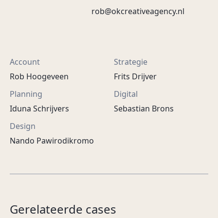
rob@okcreativeagency.nl
Account
Strategie
Rob Hoogeveen
Frits Drijver
Planning
Digital
Iduna Schrijvers
Sebastian Brons
Design
Nando Pawirodikromo
Gezondheid begint
De Dixte 1000 laten
met aandacht voor
leven bij liefhebbers.
Gerelateerde cases
jezelf.