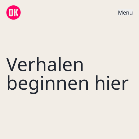
OK Creative Agency
M
e
n
u
Verhalen
beginnen hier