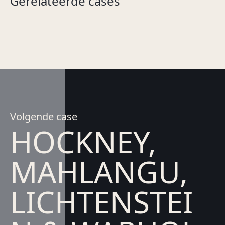
Gerelateerde cases
al digitaal?
GAMMA
Stichting MuseumKaart
Volgende case
HOCKNEY,
MAHLANGU,
LICHTENSTEI