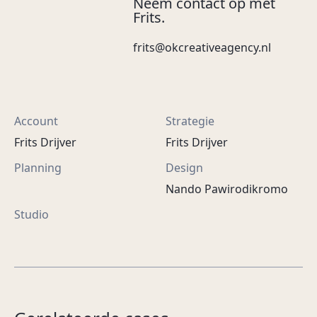
Neem contact op met
Frits.
frits@okcreativeagency.nl
Account
Strategie
Frits Drijver
Frits Drijver
Planning
Design
Nando Pawirodikromo
Studio
Van keuzestress naar
Is jouw Museumkaart
lievelingskleur.