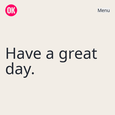
OK Creative Agency
M
e
n
u
Have a great
day.