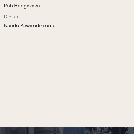
Rob Hoogeveen
Design
Nando Pawirodikromo
De eeuw van Juliana
De Nieuwe Kerk