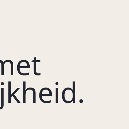
met
jkheid.