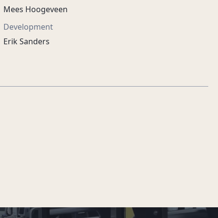
Mees Hoogeveen
Development
Erik Sanders
Maak kleine
momenten bijzonder.
Vinites