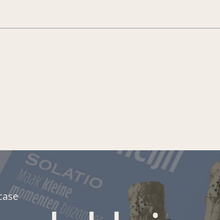
Jouw lach, onze
passie.
MyDent
case