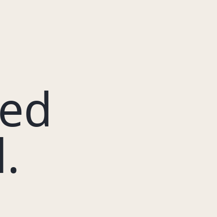
eed
.