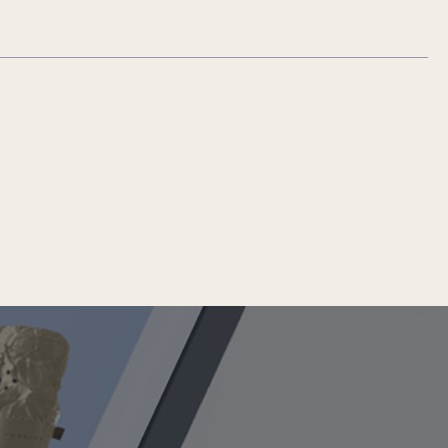
Maak kleine
momenten bijzonder.
Vinites