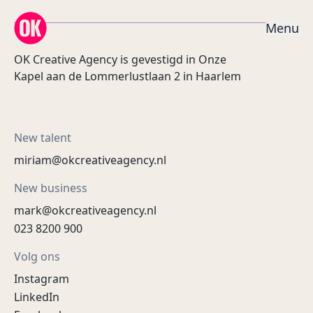
OK Creative Agency
M
e
n
u
OK Creative Agency is gevestigd in Onze
Kapel aan de Lommerlustlaan 2 in Haarlem
New talent
miriam@okcreativeagency.nl
New business
mark@okcreativeagency.nl
023 8200 900
Volg ons
Instagram
LinkedIn