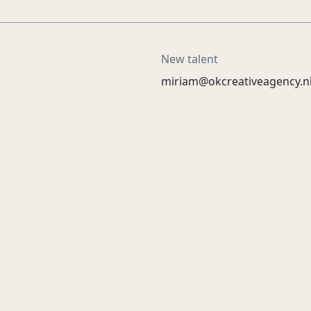
New talent
miriam@okcreativeagency.n