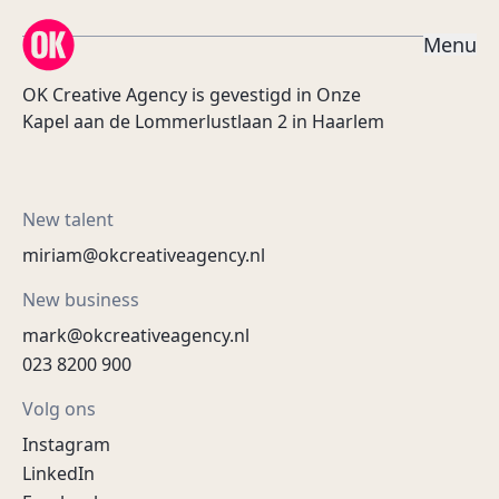
OK Creative Agency
M
e
n
u
OK Creative Agency is gevestigd in Onze
Kapel aan de Lommerlustlaan 2 in Haarlem
New talent
miriam@okcreativeagency.nl
New business
mark@okcreativeagency.nl
023 8200 900
Volg ons
Instagram
LinkedIn