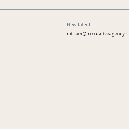
New talent
miriam@okcreativeagency.n