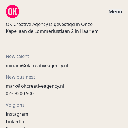
OK Creative Agency
M
e
n
u
OK Creative Agency is gevestigd in Onze
Kapel aan de Lommerlustlaan 2 in Haarlem
New talent
miriam@okcreativeagency.nl
New business
mark@okcreativeagency.nl
023 8200 900
Volg ons
Instagram
LinkedIn