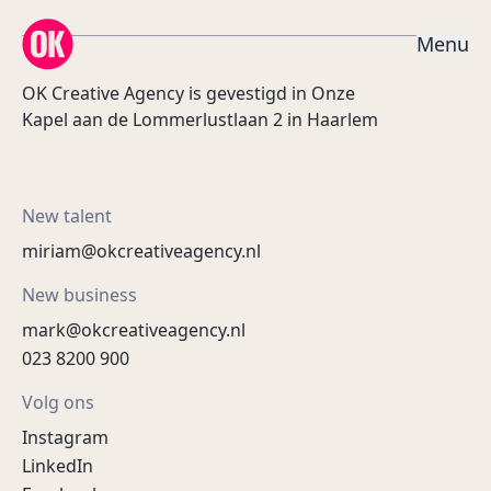
OK Creative Agency
M
e
n
u
OK Creative Agency is gevestigd in Onze
Kapel aan de Lommerlustlaan 2 in Haarlem
New talent
miriam@okcreativeagency.nl
New business
mark@okcreativeagency.nl
023 8200 900
Volg ons
Instagram
LinkedIn