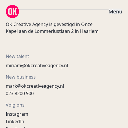
OK Creative Agency
M
e
n
u
OK Creative Agency is gevestigd in Onze
Kapel aan de Lommerlustlaan 2 in Haarlem
New talent
miriam@okcreativeagency.nl
New business
mark@okcreativeagency.nl
023 8200 900
Volg ons
Instagram
LinkedIn