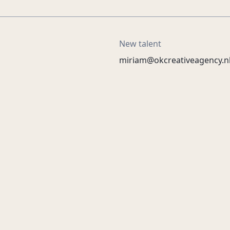
New talent
miriam@okcreativeagency.n