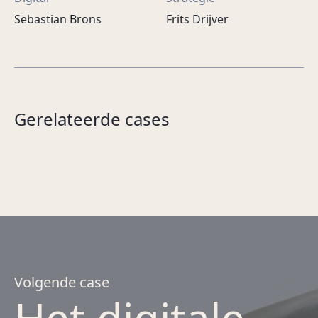
Sebastian Brons
Frits Drijver
Kleine gebaren, grote
impact.
Gerelateerde cases
F1 Legends
ASN Bank
Louwman Museum
Volgende case