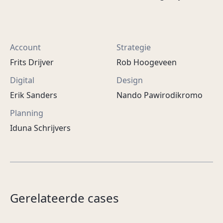
Account
Strategie
Frits Drijver
Rob Hoogeveen
Digital
Design
Erik Sanders
Nando Pawirodikromo
Planning
Iduna Schrijvers
Kleine stappen, grote
Trek in Eats lekkers?
Gerelateerde cases
steun, samen vooruit.
Uber Eats
Woonzorggroep SAMEN