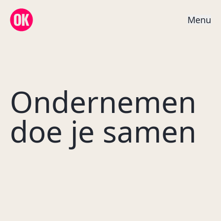
OK Creative Agency
M
e
n
u
Ondernemen
doe je samen