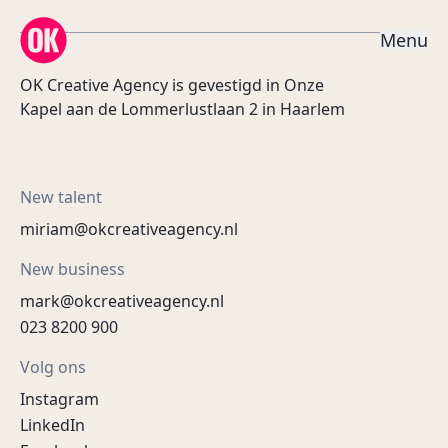
OK Creative Agency
M
e
n
u
OK Creative Agency is gevestigd in Onze
Kapel aan de Lommerlustlaan 2 in Haarlem
New talent
miriam@okcreativeagency.nl
New business
mark@okcreativeagency.nl
023 8200 900
Volg ons
Instagram
LinkedIn