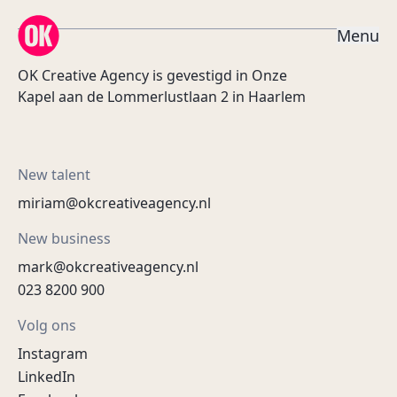
OK Creative Agency
M
e
n
u
OK Creative Agency is gevestigd in Onze
Kapel aan de Lommerlustlaan 2 in Haarlem
New talent
miriam@okcreativeagency.nl
New business
mark@okcreativeagency.nl
023 8200 900
Volg ons
Instagram
LinkedIn