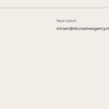
New talent
miriam@okcreativeagency.n