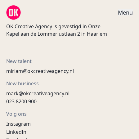
OK Creative Agency
M
e
n
u
OK Creative Agency is gevestigd in Onze
Kapel aan de Lommerlustlaan 2 in Haarlem
New talent
miriam@okcreativeagency.nl
New business
mark@okcreativeagency.nl
023 8200 900
Volg ons
Instagram
LinkedIn