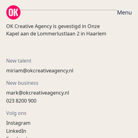
OK Creative Agency
M
e
n
u
OK Creative Agency is gevestigd in Onze
Kapel aan de Lommerlustlaan 2 in Haarlem
New talent
miriam@okcreativeagency.nl
New business
mark@okcreativeagency.nl
023 8200 900
Volg ons
Instagram
LinkedIn